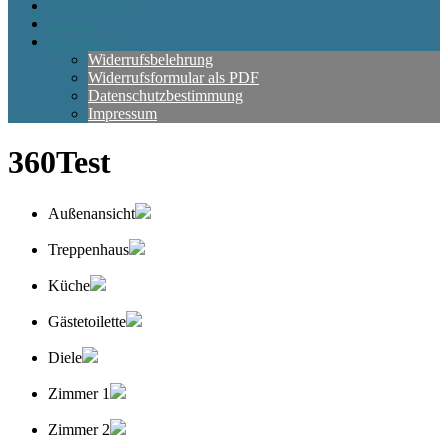
Kreditrechner
Partner
Rechtliches
Widerrufsbelehrung
Widerrufsformular als PDF
Datenschutzbestimmung
Impressum
360Test
Außenansicht
Treppenhaus
Küche
Gästetoilette
Diele
Zimmer 1
Zimmer 2