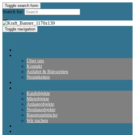
Toggle search form
Search for:
Toggle navigation
Kraft-24
Startseite
Information
Über uns
Kontakt
Anfahrt & Bürozeiten
Neuigkeiten
Bewertung
Unsere Objekte
Kaufobjekte
Mietobjekte
Anlageobjekte
Neubauobjekte
Baugrundstücke
Wir suchen
Kontaktformular
Tippgeber