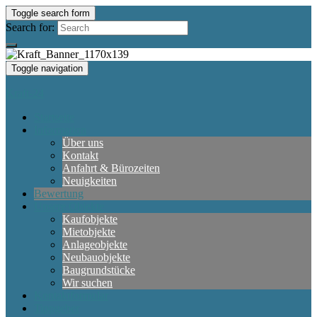
Toggle search form
Search for:
Toggle navigation
Kraft-24
Startseite
Information
Über uns
Kontakt
Anfahrt & Bürozeiten
Neuigkeiten
Bewertung
Unsere Objekte
Kaufobjekte
Mietobjekte
Anlageobjekte
Neubauobjekte
Baugrundstücke
Wir suchen
Kontaktformular
Tippgeber