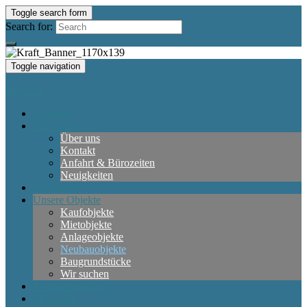
Toggle search form
Search for:
Toggle navigation
Kraft-24
Startseite
Information
Über uns
Kontakt
Anfahrt & Bürozeiten
Neuigkeiten
Bewertung
Unsere Objekte
Kaufobjekte
Mietobjekte
Anlageobjekte
Neubauobjekte
Baugrundstücke
Wir suchen
Kontaktformular
Tippgeber